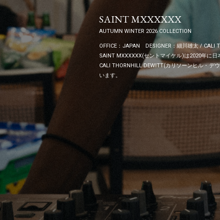
SAINT MXXXXXX
AUTUMN WINTER 2026 COLLECTION
OFFICE：JAPAN DESIGNER：細川雄太 / CALI T
SAINT MXXXXXX(セントマイケル)は20
CALI THORNHILL DEWITT(カリソ
います。