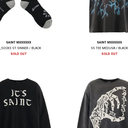
SAINT MXXXXXX
SAINT MXXXXXX
_SOCKS ST SINNER / BLACK
SS TEE MEDUSA / BLAC
SOLD OUT
SOLD OUT