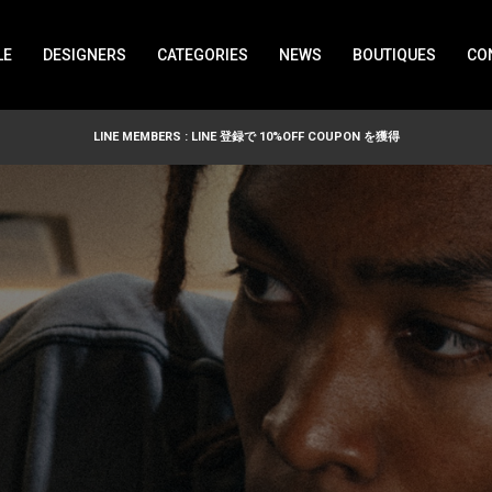
LE
DESIGNERS
CATEGORIES
NEWS
BOUTIQUES
CO
LINE MEMBERS : LINE 登録で 10%OFF COUPON を獲得