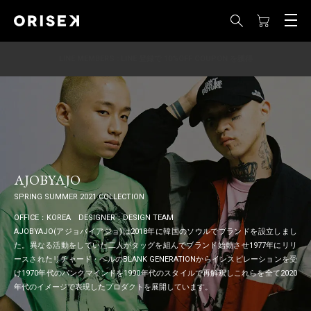
LINE MEMBERS : LINE 登録で 10%OFF COUPON を獲得
AJOBYAJO
SPRING SUMMER 2021 COLLECTION
OFFICE：KOREA DESIGNER：DESIGN TEAM
AJOBYAJO(アジョバイアジョ)は2018年に韓国のソウルでブランドを設立しまし
た。異なる活動をしていた二人がタッグを組んでブランド始動させ1977年にリリ
ースされたリチャード・ヘルのBLANK GENERATIONからインスピレーションを受
け1970年代のパンクマインドを1990年代のスタイルで再解釈しこれらを全て2020
年代のイメージで表現したプロダクトを展開しています。