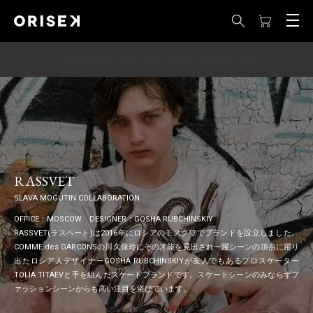
LINE MEMBERS : LINE 登録で 10%OFF COUPON を獲得
RASSVET
SLAVA MOGUTIN COLLABORATION
OFFICE：MOSCOW DESIGNER：GOSHA RUBCHINSKIY
RASSVET(ラスベート)は2016年にロシアのモスクワでブランドを設立しました。
COMME des GARCONSの川久保玲にその才能を見出され一躍シーンの頂点に躍り
出たロシア人デザイナーGOSHA RUBCHINSKIYが友人でもあるプロスケーター
TOLIA TITAEVと手を組んだスケートブランドです。スケートシーンのみならずフ
ァッションシーンからも高い注目を浴びています。