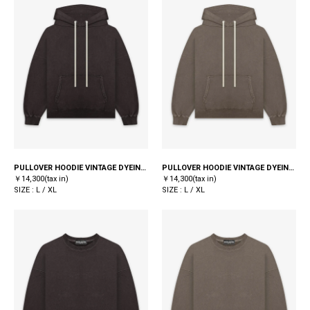
PULLOVER HOODIE VINTAGE DYEING / BLACK
PULLOVER HOODIE VINTAGE DYEING / KHAKI
￥14,300(tax in)
￥14,300(tax in)
SIZE : L / XL
SIZE : L / XL