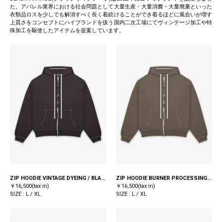
た。アパレル業界における社会問題として大量生産・大量消費・大量廃棄といった
衣類品ロスを少しでも解消すべく長く着続けることができ着るほどに風合いが増す
上質さをコンセプトにハイブランドを扱う国内二次工場にてヴィンテージ加工や特
殊加工を駆使したアイテムを提案しています。
ZIP HOODIE VINTAGE DYEING / BLACK
ZIP HOODIE BURNER PROCESSING / KHAKI
￥16,500(tax in)
￥16,500(tax in)
SIZE : L / XL
SIZE : L / XL