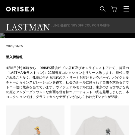
LASTMAN
LINE MEMBERS : LINE 登録で 10%OFF COUPON を獲得
SPRING SUMMER 2025 COLLECTION
2025/04/05
2025年04月05日(土) AM10:00 ～ 販売開始
新入荷情報
4月5日(土)10時から、ORISEK横浜ビブレ店1F及びオンラインストアにて、待望の
「LASTMAN(ラストマン)」2025春夏コレクションをリリース致します。時代に流
されることなく、孤高に生きる現代のストリートを駆けるカウボーイ。バイクカル
チャーからインスピレーションを得て、社会のルールに縛られず自由を求めるアウ
トロー達に焦点を当てています。ヴィジュアルモデルには、東京のきらびやかな表
の顔とアンダーグラウンドな側面も併せ持つアーティストIO氏を起用しました。本
コレクションでは、グラフィカルなデザインがあしらわれたTシャツが登場。