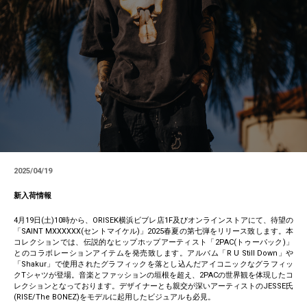
2025/04/19
新入荷情報
4月19日(土)10時から、ORISEK横浜ビブレ店1F及びオンラインストアにて、待望の
「SAINT MXXXXXX(セントマイケル)」2025春夏の第七弾をリリース致します。本
コレクションでは、伝説的なヒップホップアーティスト「2PAC(トゥーパック)」
とのコラボレーションアイテムを発売致します。アルバム「R U Still Down」や
「Shakur」で使用されたグラフィックを落とし込んだアイコニックなグラフィッ
クTシャツが登場。音楽とファッションの垣根を超え、2PACの世界観を体現したコ
レクションとなっております。デザイナーとも親交が深いアーティストのJESSE氏
(RISE/The BONEZ)をモデルに起用したビジュアルも必見。