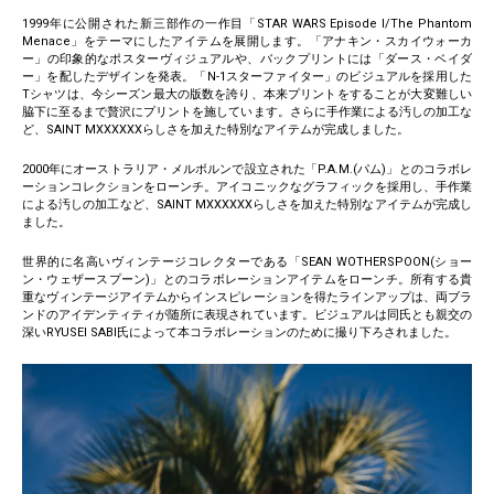
1999年に公開された新三部作の一作目「STAR WARS Episode I/The Phantom
Menace」をテーマにしたアイテムを展開します。「アナキン・スカイウォーカ
ー」の印象的なポスターヴィジュアルや、バックプリントには「ダース・ベイダ
ー」を配したデザインを発表。「N-1スターファイター」のビジュアルを採用した
Tシャツは、今シーズン最大の版数を誇り、本来プリントをすることが大変難しい
脇下に至るまで贅沢にプリントを施しています。さらに手作業による汚しの加工な
ど、SAINT MXXXXXXらしさを加えた特別なアイテムが完成しました。
2000年にオーストラリア・メルボルンで設立された「P.A.M.(パム)」とのコラボレ
ーションコレクションをローンチ。アイコニックなグラフィックを採用し、手作業
による汚しの加工など、SAINT MXXXXXXらしさを加えた特別なアイテムが完成し
ました。
世界的に名高いヴィンテージコレクターである「SEAN WOTHERSPOON(ショー
ン・ウェザースプーン)」とのコラボレーションアイテムをローンチ。所有する貴
重なヴィンテージアイテムからインスピレーションを得たラインアップは、両ブラ
ンドのアイデンティティが随所に表現されています。ビジュアルは同氏とも親交の
深いRYUSEI SABI氏によって本コラボレーションのために撮り下ろされました。