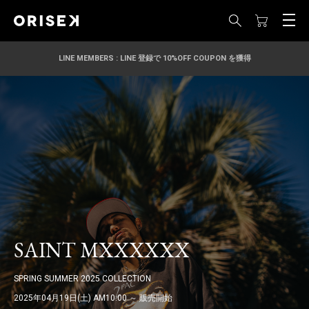
LINE MEMBERS : LINE 登録で 10%OFF COUPON を獲得
SAINT MXXXXXX
SPRING SUMMER 2025 COLLECTION
2025年04月19日(土) AM10:00 ～ 販売開始