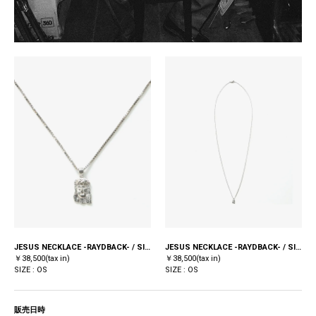
JESUS NECKLACE -RAYDBACK- / SILVER
JESUS NECKLACE -RAYDBACK- / SILVER
￥38,500(tax in)
￥38,500(tax in)
SIZE : OS
SIZE : OS
販売日時