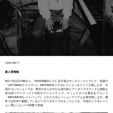
2025/08/17
新入荷情報
8月17日(日)10時から、ORISEK横浜ビブレ店1F及びオンラインストアにて、待望の
「LASTMAN(ラストマン)」RAYDBACKコラボレーションをリリース致します。今
回のコレクションでは、東京のきらびやかな表の顔とアンダーグラウンドな側面も
併せ持つアーティストIO氏がクリエイティブ・ディレクターを務めるブランド
「RAYDBACK(レイドバック)」とのコラボレーションアイテムを発売致します。通
常ではK18で展開しているジーザスモチーフのネックレスが、今回のコラボレーシ
ョン用にシルバー925製で登場。