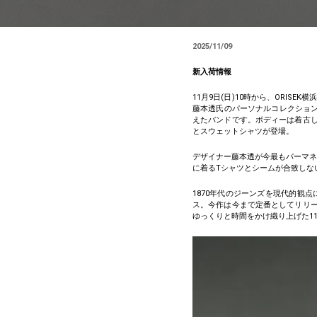
2025/11/09
新入荷情報
11月9日(日)10時から、ORIS
藤本透氏のパーソナルコレクションでも
えたバンドです。ボディーは着古
とスウェットシャツが登場。
デザイナー藤本透が今最もパーマネ
に着るTシャツとシームが合致しな
1870年代のジーンズを現代的観
ス。今作は今まで定番としてリリ
ゆっくりと時間をかけ織り上げた1