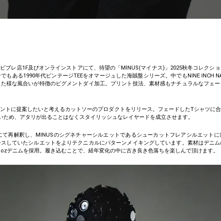
EK横浜ビブレ店1F及びオンラインストアにて、待望の「MINUS(マイナス)」2025秋冬コレ
ある1990年代ビンテージTEEをオマージュした海賊盤シリーズ。中でもNINE INCH 
した様な風合いが特徴のピグメントダイ加工。プリント技法、素材感もナチュラルなフェー
ントに提案したいと考えるカットソーのプロダクトをリリース。フェードしたTシャツに
いため、アタリが出ることはなくスタイリッシュなレイヤードを成立させます。
点にて再解釈し、MINUSのシグネチャーシルエットであるシューカットフレアシルエット
ースしていたシルエットをよりテクニカルにパターンメイキングしています。素材はデニム
1ozデニムを採用。履き込むことで、経年変化の中に古き良き色落ちを楽しんで頂けます。