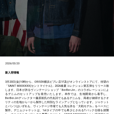
2026/03/20
新入荷情報
3月20日(金)10時から、ORISEK横浜ビブレ店1F及びオンラインストアにて、待望の
「SAINT MXXXXXX(セントマイケル)」2026春夏コレクション第五弾をリリース致
します。日本が誇るヴィンテージショップ「BerBerJin」のコラボレーションによ
るデニムのセットアップを発売いたします。本作では、生地開発から着手し、
BerBerJinディレクター藤原裕氏の代名詞でもあるデニムを、両者が納得するクオ
リティの生地から一から製作した特別なラインアップとなっています。ジャケット
とパンツはいずれも、ヴィンテージ市場でも人気を誇る「大戦モデル」をベースに
製作。デニムジャケットは、1stタイプの中でも希少とされるTバック仕様を踏襲