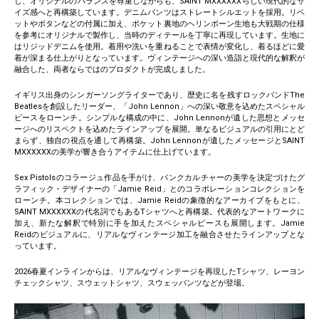
し、オリジナルのバランスを尊重しながらも、SAINT MXXXXXXらしい現代的なサ
イズ感へと再構築しています。デニムパンツはストレートシルエットを採用。リベ
ットやボタンなどの付属に加え、ポケット裏地のヘリンボーン生地も大戦期の仕様
を参考にオリジナルで製作し、当時のディテールを丁寧に再現しています。生地に
はリジッドデニムを使用。着用や洗いを重ねることで表情が変化し、着るほどに愛
着が深まる仕上がりとなっています。ヴィンテージへの深い造詣と現代的な解釈が
融合した、両者ならではのプロダクトが完成しました。
イギリス出身のシンガーソングライターであり、歴史に名を残すロックバンドThe
Beatlesを創設したリーダー、「John Lennon」への深い敬意を込めたスペシャル
ピースをローンチ。シンプルな構成の中に、John Lennonが遺した思想とメッセ
ージへのリスペクトを込めたラインアップを展開。単なるビジュアルの引用にとど
まらず、独自の視点を通して再構築。John Lennonが遺したメッセージとSAINT
MXXXXXXの美学が響き合うアイテムに仕上げています。
Sex Pistolsのコラージュ作品を手がけ、パンクカルチャーの美学を決定づけたグ
ラフィック・デザイナーの「Jamie Reid」とのコラボレーションコレクションを
ローンチ。本コレクションでは、Jamie Reidの象徴的なアーカイブをもとに、
SAINT MXXXXXXの代名詞でもあるTシャツへと再構築。代表的なアートワークに
加え、新たな解釈で特別に手を加えたスペシャルピースも展開します。Jamie
Reidのビジュアルに、リアルなヴィンテージ加工を融合させたラインアップとな
っています。
2026春夏インラインからは、リアルなヴィンテージを再現したTシャツ、レーヨン
チェックシャツ、スウェットシャツ、スウェッパンツなどが登場。