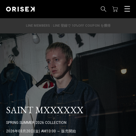
LINE MEMBERS : LINE 登録で 10%OFF COUPON を獲得
SAINT MXXXXXX
SPRING SUMMER 2026 COLLECTION
2026年03月20日(金) AM10:00 ～ 販売開始