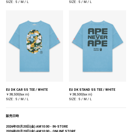
SIZE : S / M / L
SIZE : S / M / L
EU DK CAR SS TEE / WHITE
EU DK STAND SS TEE / WHITE
￥38,500(tax in)
￥38,500(tax in)
SIZE : S / M / L
SIZE : S / M / L
販売日時
2026年03月20日(金) AM10:00 - IN-STORE
2026年03月20日(金) AM10:00 - ONLINE STORE