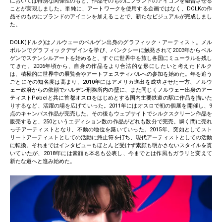
においては特別な関係性のもと、作品そのものにブランドのアイコンを融合させる
ことが実現しました。単純に、アートワークを使用する企画ではなく、DOLKの作
品そのものにブランドのアイコンを加えることで、新たなビジュアルが完成しまし
た。
DOLK(ドルク)はノルウェーのベルゲン出身のグラフィック・アーティスト。メル
ボルンでグラフィックデザインを学び、バンクシーに触発されて2003年からベル
ゲンでステンシルアートを始めると、すぐに世界中を旅し各国にミューラルを残し
てきた。2006年頃から、自身の作品をより合法的な形にしたいと考えたドルク
は、積極的に世界中の展覧会やアートフェスティバルへの参加を始めた。年を追う
ごとにその知名度は高まり、2010年にはアメリカ進出を成功させた一方、ノルウ
ェー政府からの依頼でハルデン刑務所内の壁に、また同じくノルウェー出身のアー
ティストPøbelと共に首都オスロをはじめとする国内主要鉄道の駅に作品を描いた
りするなど、活躍の場を広げていった。2011年にはオスロで初の個展を開催し、9
点のキャンバス作品が完売した。その後もウェブサイトでシルクスクリーン作品を
販売すると、250というエディション数の作品がどれも数分で完売。瞬く間に売れ
っ子アーティストとなり、不動の地位を築いていった。2015年、突如としてスト
リートアーティストとしての活動に終止符を打ち、現代アーティストとしての活動
に転換。それまではインタビューもほとんど受けず素顔も明かさないスタイルを貫
いていたが、2018年には素顔も本名も公表し、今までとは作風もガラリと変えて
新たな道へと進み始めた。