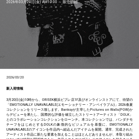
2026年03月20日(金) AM10:00 ～ 販売開始
2026/03/20
新入荷情報
3月20日(金)10時から、ORISEK横浜ビブレ店1F及びオンラインストアにて、待望の
「EMOTIONALLY UNAVAILABLE(エモーショナリー・アンベイラブル)」2026春夏
コレクションをリリース致します。Banksyが主宰したPictures on Walls(POW)か
らデビューを果たし、国際的な評価を確立したストリートアーティスト「DOLK」
とのコラボレーションコレクションをローンチ。本コレクションでは、バンダナモ
チーフをはじめとするDOLKの象徴的なビジュアルを基盤に、EMOTIONALLY
UNAVAILABLEのアイコンを作品内へ組込んだアイテムを展開。通常、完成された
アーティスト作品に新たな要素を加えることはほとんどありませんが、本取り組み