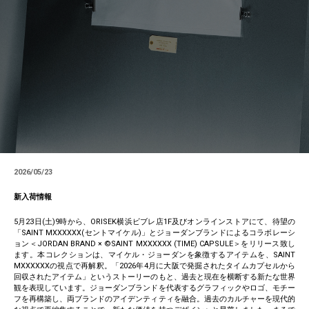
2026/05/23
新入荷情報
5月23日(土)9時から、ORISEK横浜ビブレ店1F及びオンラインストアにて、待望の
「SAINT MXXXXXX(セントマイケル)」とジョーダンブランドによるコラボレーシ
ョン＜JORDAN BRAND × ©SAINT MXXXXXX (TIME) CAPSULE＞をリリース致し
ます。本コレクションは、マイケル・ジョーダンを象徴するアイテムを、SAINT
MXXXXXXの視点で再解釈。「2026年4月に大阪で発掘されたタイムカプセルから
回収されたアイテム」というストーリーのもと、過去と現在を横断する新たな世界
観を表現しています。ジョーダンブランドを代表するグラフィックやロゴ、モチー
フを再構築し、両ブランドのアイデンティティを融合。過去のカルチャーを現代的