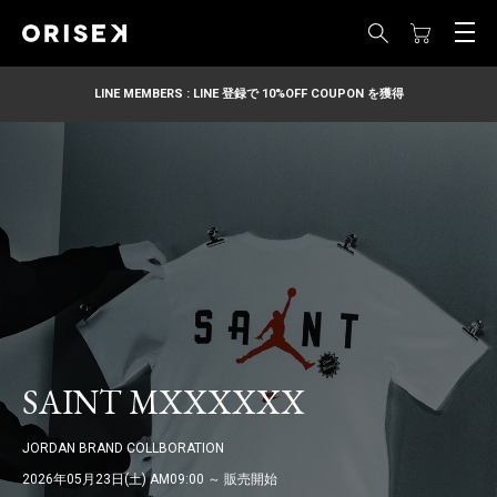
LINE MEMBERS : LINE 登録で 10%OFF COUPON を獲得
SAINT MXXXXXX
JORDAN BRAND COLLBORATION
2026年05月23日(土) AM09:00 ～ 販売開始