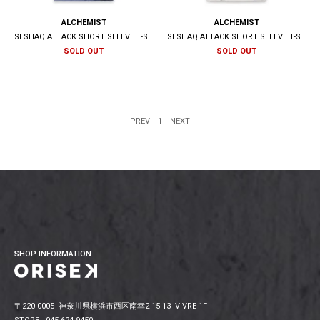
ALCHEMIST
ALCHEMIST
SI SHAQ ATTACK SHORT SLEEVE T-SHIRT / BLUE INDIGO
SI SHAQ ATTACK SHORT SLEEVE T-SHIRT / WHISPER WHITE TIE DYE
SOLD OUT
SOLD OUT
PREV
1
NEXT
SHOP INFORMATION
〒220-0005 神奈川県横浜市西区南幸2-15-13 VIVRE 1F