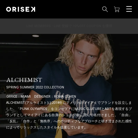
LINE MEMBERS : LINE 登録で 10%OFF COUPON を獲得
ALCHEMIST
SPRING SUMMER 2022 COLLECTION
OFFICE：MIAMI DESIGNER：ROMA COHEN
ALCHEMIST(アルケミスト)は2018年にアメリカのマイアミでブランドを設立しま
した。「PUNK OLYMPICS」をコンセプトにMUSIC CLUTUREとARTを表現するブ
ランドとしてマイアミにある自身のショップ名に因んで名付けました。「自由」
「反乱」「自作」と「無秩序」へのポジティブなアプローチと研ぎ澄まされた感性
によってリラックスしたスタイルを提案しています。