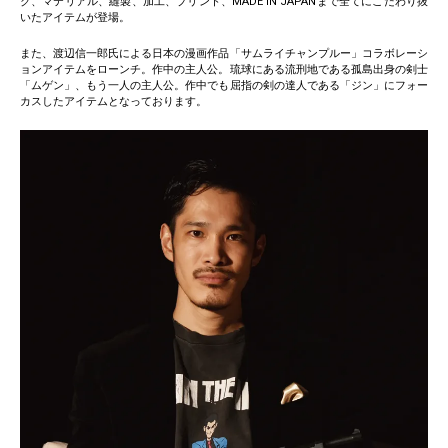
ク、マテリアル、縫製、加工、プリント、MADE IN JAPANまで全てにこだわり抜
いたアイテムが登場。
また、渡辺信一郎氏による日本の漫画作品「サムライチャンプルー」コラボレーシ
ョンアイテムをローンチ。作中の主人公。琉球にある流刑地である孤島出身の剣士
「ムゲン」、もう一人の主人公。作中でも屈指の剣の達人である「ジン」にフォー
カスしたアイテムとなっております。