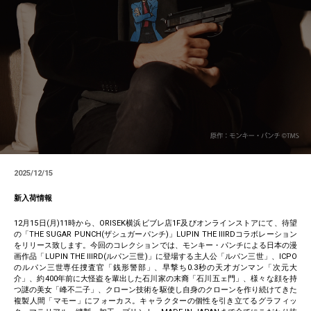
2025/12/15
新入荷情報
12月15日(月)11時から、ORISEK横浜ビブレ店1F及びオンラインストアにて、待望
の「THE SUGAR PUNCH(ザシュガーパンチ)」LUPIN THE IIIRDコラボレーション
をリリース致します。今回のコレクションでは、モンキー・パンチによる日本の漫
画作品「LUPIN THE IIIRD(ルパン三世)」に登場する主人公「ルパン三世」、ICPO
のルパン三世専任捜査官「銭形警部」、早撃ち0.3秒の天才ガンマン「次元大
介」、約400年前に大怪盗を輩出した石川家の末裔「石川五ェ門」、様々な顔を持
つ謎の美女「峰不二子」、クローン技術を駆使し自身のクローンを作り続けてきた
複製人間「マモー」にフォーカス。キャラクターの個性を引き立てるグラフィッ