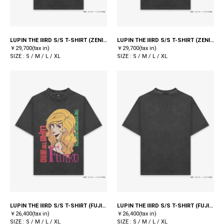
LUPIN THE IIIRD S/S T-SHIRT (ZENIGATA/LUPIN) / BLACK
LUPIN THE IIIRD S/S T-SHIRT (ZENIGATA/LUPIN) / BLACK
￥29,700(tax in)
￥29,700(tax in)
SIZE : S / M / L / XL
SIZE : S / M / L / XL
LUPIN THE IIIRD S/S T-SHIRT (FUJIKO) / BLACK
LUPIN THE IIIRD S/S T-SHIRT (FUJIKO) / BLACK
￥26,400(tax in)
￥26,400(tax in)
SIZE : S / M / L / XL
SIZE : S / M / L / XL