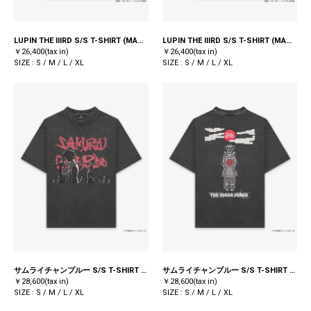
LUPIN THE IIIRD S/S T-SHIRT (MAMO) / BLACK
LUPIN THE IIIRD S/S T-SHIRT (MAMO) / BLACK
￥26,400(tax in)
￥26,400(tax in)
SIZE : S / M / L / XL
SIZE : S / M / L / XL
サムライチャンプルー S/S T-SHIRT (MUGEN/JIN) / BLACK
サムライチャンプルー S/S T-SHIRT (MUGEN/JIN) / BLACK
￥28,600(tax in)
￥28,600(tax in)
SIZE : S / M / L / XL
SIZE : S / M / L / XL