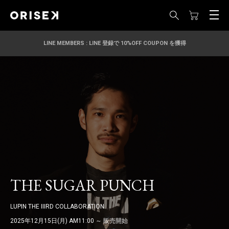
LINE MEMBERS : LINE 登録で 10%OFF COUPON を獲得
THE SUGAR PUNCH
LUPIN THE IIIRD COLLABORATION
2025年12月15日(月) AM11:00 ～ 販売開始