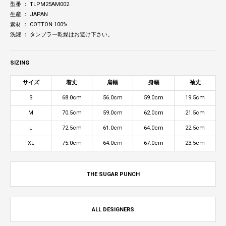
型番 ： TLPM25AM002
生産 ： JAPAN
素材 ： COTTON 100%
洗濯 ： タンブラー乾燥はお避け下さい。
SIZING
サイズ
着丈
肩幅
身幅
袖丈
S
68.0cm
56.0cm
59.0cm
19.5cm
M
70.5cm
59.0cm
62.0cm
21.5cm
L
72.5cm
61.0cm
64.0cm
22.5cm
XL
75.0cm
64.0cm
67.0cm
23.5cm
THE SUGAR PUNCH
ALL DESIGNERS