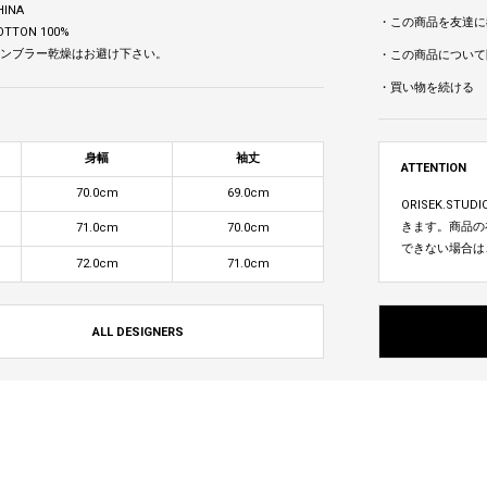
HINA
・この商品を友達に
OTTON 100%
 タンブラー乾燥はお避け下さい。
・この商品について
・買い物を続ける
身幅
袖丈
ATTENTION
70.0cm
69.0cm
ORISEK.S
きます。商品の
71.0cm
70.0cm
できない場合は
72.0cm
71.0cm
ALL DESIGNERS