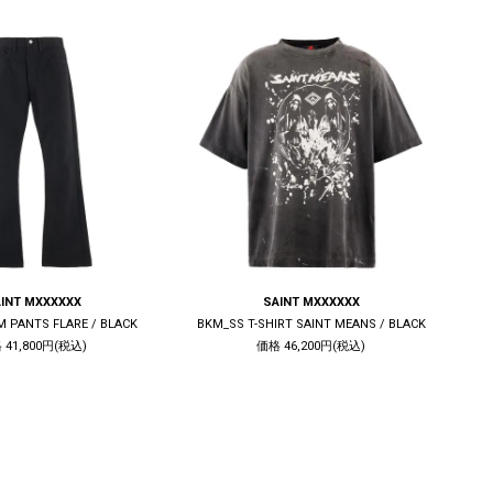
INT MXXXXXX
SAINT MXXXXXX
M PANTS FLARE / BLACK
BKM_SS T-SHIRT SAINT MEANS / BLACK
 41,800円(税込)
価格 46,200円(税込)