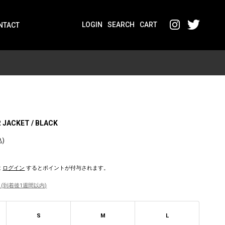
LOGIN
SEARCH
CART
NTACT
 JACKET / BLACK
込)
は
ログイン
するとポイントが付与されます。
(到着後1週間以内)
S
M
L