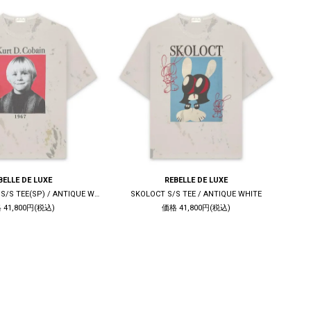
BELLE DE LUXE
REBELLE DE LUXE
KURT D. COBAIN S/S TEE(SP) / ANTIQUE WHITE
SKOLOCT S/S TEE / ANTIQUE WHITE
CHR
 41,800円(税込)
価格 41,800円(税込)