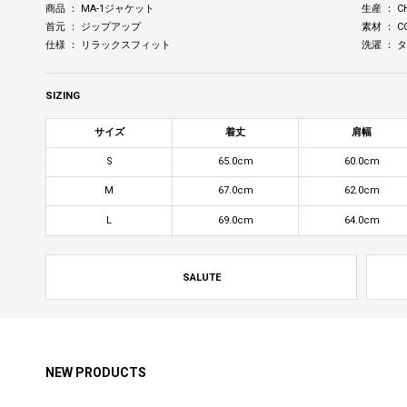
商品 ： MA-1ジャケット
生産 ： C
首元 ： ジップアップ
素材 ： C
仕様 ： リラックスフィット
洗濯 ：
SIZING
サイズ
着丈
肩幅
S
65.0cm
60.0cm
M
67.0cm
62.0cm
L
69.0cm
64.0cm
SALUTE
NEW PRODUCTS