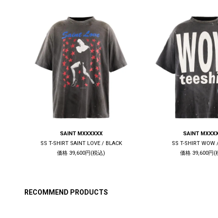
SAINT MXXXXXX
SAINT MXXX
CK
SS T-SHIRT SAINT LOVE / BLACK
SS T-SHIRT WOW 
価格 39,600円(税込)
価格 39,600円(
RECOMMEND PRODUCTS