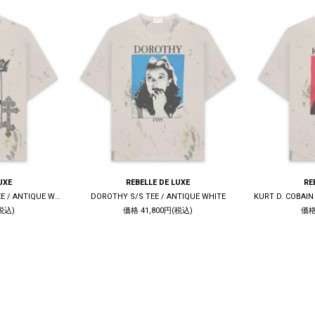
UXE
REBELLE DE LUXE
RE
LIVE QUIET DIE TRUE S/S TEE / ANTIQUE WHITE
DOROTHY S/S TEE / ANTIQUE WHITE
税込)
価格 41,800円(税込)
価格