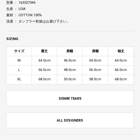
型番 ： 163327344
生産 ： USA
素材 ： COTTON 100%
洗濯 ： タンブラー乾燥はお避け下さい。
SIZING
サイズ
着丈
肩幅
身幅
袖丈
M
64.0cm
46.0cm
54.0cm
64.0cm
L
66.0cm
48.0cm
56.0cm
66.0cm
XL
68.0cm
50.0cm
58.0cm
68.0cm
DENIM TEARS
ALL DESIGNERS