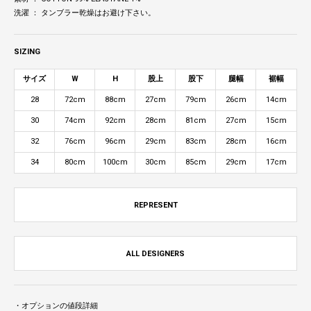
洗濯 ： タンブラー乾燥はお避け下さい。
SIZING
サイズ
W
H
股上
股下
腿幅
裾幅
28
72cm
88cm
27cm
79cm
26cm
14cm
30
74cm
92cm
28cm
81cm
27cm
15cm
32
76cm
96cm
29cm
83cm
28cm
16cm
34
80cm
100cm
30cm
85cm
29cm
17cm
REPRESENT
ALL DESIGNERS
・オプションの値段詳細