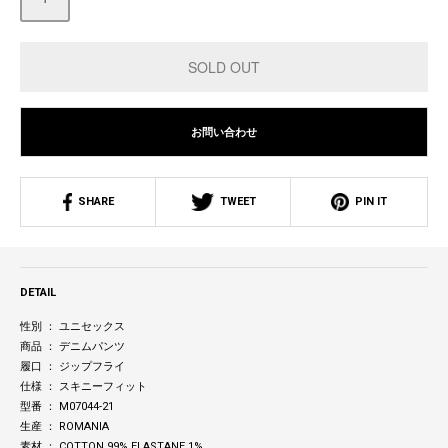
お問い合わせ
SHARE
TWEET
PIN IT
DETAIL
性別 ： ユニセックス
商品 ： デニムパンツ
履口 ： ジップフライ
仕様 ： スキニーフィット
型番 ： M07044-21
生産 ： ROMANIA
素材 ： COTTON 99% ELASTANE 1%