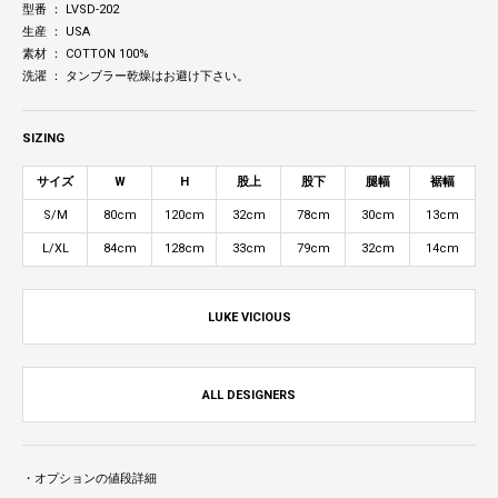
型番 ： LVSD-202
生産 ： USA
素材 ： COTTON 100%
洗濯 ： タンブラー乾燥はお避け下さい。
SIZING
サイズ
W
H
股上
股下
腿幅
裾幅
S/M
80cm
120cm
32cm
78cm
30cm
13cm
L/XL
84cm
128cm
33cm
79cm
32cm
14cm
LUKE VICIOUS
ALL DESIGNERS
・オプションの値段詳細