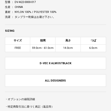
型番 ： DV-A22-0000-017
生産 ： CHINA
素材 ： NYLON 100% / POLYESTER 100%
洗濯 ： タンブラー乾燥はお避け下さい。
SIZING
サイズ
頭周
高さ
つば
FREE
59.0cm - 61.0cm
14.0cm
6.0cm
D-VEC X ALMOSTBLACK
ALL DESIGNERS
・オプションの値段詳細
・特定商取引法に基づく表記（返品等）