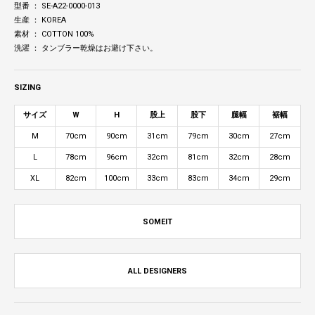
型番 ： SE-A22-0000-013
生産 ： KOREA
素材 ： COTTON 100%
洗濯 ： タンブラー乾燥はお避け下さい。
SIZING
サイズ
W
H
股上
股下
腿幅
裾幅
M
70cm
90cm
31cm
79cm
30cm
27cm
L
78cm
96cm
32cm
81cm
32cm
28cm
XL
82cm
100cm
33cm
83cm
34cm
29cm
SOMEIT
ALL DESIGNERS