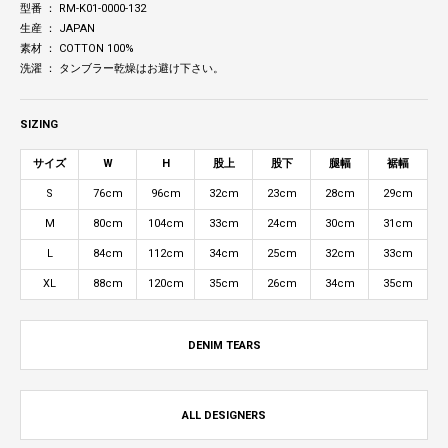
型番 ： RM-K01-0000-132
生産 ： JAPAN
素材 ： COTTON 100%
洗濯 ： タンブラー乾燥はお避け下さい。
SIZING
サイズ
W
H
股上
股下
腿幅
裾幅
S
76cm
96cm
32cm
23cm
28cm
29cm
M
80cm
104cm
33cm
24cm
30cm
31cm
L
84cm
112cm
34cm
25cm
32cm
33cm
XL
88cm
120cm
35cm
26cm
34cm
35cm
DENIM TEARS
ALL DESIGNERS