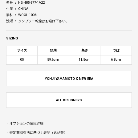
型番 ： HE-H85-977-1A22
生産 ： CHINA
素材 ： WOOL 100%
洗濯 ： タンブラー乾燥はお避け下さい。
SIZING
サイズ
頭周
高さ
つば
05
59.6cm
11.5cm
6.8cm
YOHJI YAMAMOTO X NEW ERA
ALL DESIGNERS
・オプションの値段詳細
・特定商取引法に基づく表記（返品等）