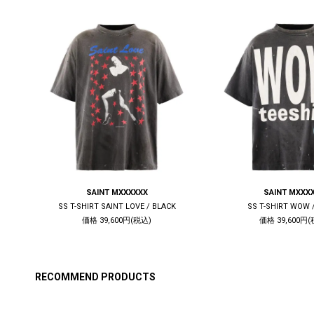
SAINT MXXXXXX
SAINT MXXX
CK
SS T-SHIRT SAINT LOVE / BLACK
SS T-SHIRT WOW 
価格 39,600円(税込)
価格 39,600円(
RECOMMEND PRODUCTS