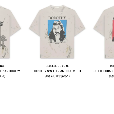
UXE
REBELLE DE LUXE
RE
LIVE QUIET DIE TRUE S/S TEE / ANTIQUE WHITE
DOROTHY S/S TEE / ANTIQUE WHITE
税込)
価格 41,800円(税込)
価格