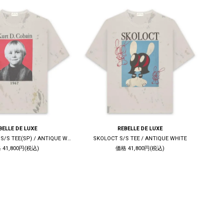
BELLE DE LUXE
REBELLE DE LUXE
KURT D. COBAIN S/S TEE(SP) / ANTIQUE WHITE
SKOLOCT S/S TEE / ANTIQUE WHITE
CHR
 41,800円(税込)
価格 41,800円(税込)