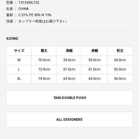
型番 ： T313-KNLT02
生産 ： CHINA
素材 ： C 51% PE 30% N 19%
洗濯 ： タンブラー乾燥はお避け下さい。
SIZING
サイズ
着丈
肩幅
身幅
裄丈
M
70.0cm
59.0cm
59.0cm
54.0cm
L
72.0cm
61.0cm
61.0cm
55.0cm
XL
74.0cm
63.0cm
63.0cm
56.0cm
TAIN DOUBLE PUSH
ALL DESIGNERS