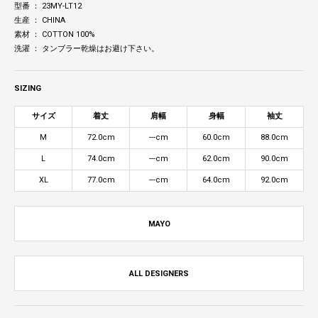
型番 ： 23MY-LT12
生産 ： CHINA
素材 ： COTTON 100%
洗濯 ： タンブラー乾燥はお避け下さい。
SIZING
サイズ
着丈
肩幅
身幅
袖丈
M
72.0cm
---cm
60.0cm
88.0cm
L
74.0cm
---cm
62.0cm
90.0cm
XL
77.0cm
---cm
64.0cm
92.0cm
MAYO
ALL DESIGNERS