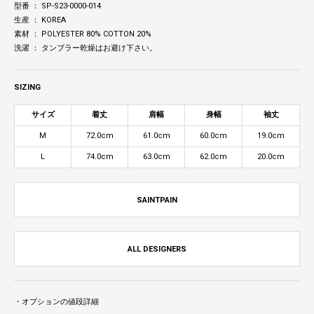
型番 ： SP-S23-0000-014
生産 ： KOREA
素材 ： POLYESTER 80% COTTON 20%
洗濯 ： タンブラー乾燥はお避け下さい。
SIZING
サイズ
着丈
肩幅
身幅
袖丈
M
72.0cm
61.0cm
60.0cm
19.0cm
L
74.0cm
63.0cm
62.0cm
20.0cm
SAINTPAIN
ALL DESIGNERS
・オプションの値段詳細