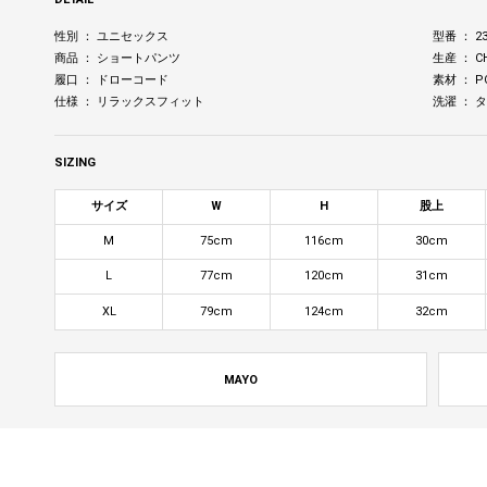
性別 ： ユニセックス
型番 ： 23
商品 ： ショートパンツ
生産 ： C
履口 ： ドローコード
素材 ： PO
仕様 ： リラックスフィット
洗濯 ：
SIZING
サイズ
W
H
股上
M
75cm
116cm
30cm
L
77cm
120cm
31cm
XL
79cm
124cm
32cm
MAYO