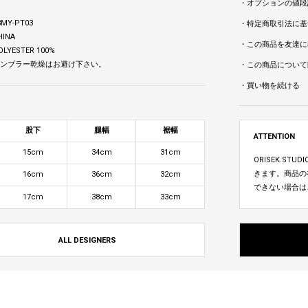
・オプションの値段
MY-PT03
・特定商取引法に基
HINA
・この商品を友達に
LYESTER 100%
 タンブラー乾燥はお避け下さい。
・この商品について
・買い物を続ける
股下
腿幅
裾幅
ATTENTION
15cm
34cm
31cm
ORISEK.S
きます。商品の
16cm
36cm
32cm
できない場合は
17cm
38cm
33cm
ALL DESIGNERS