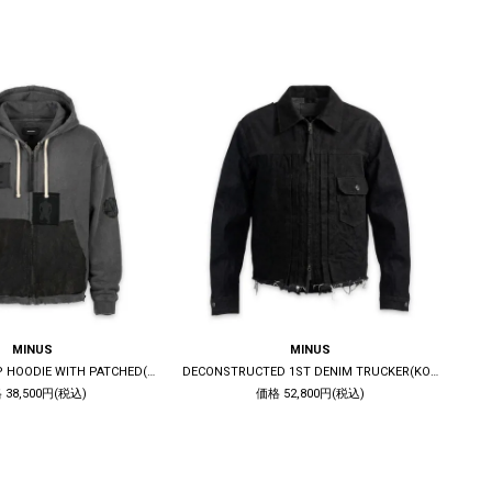
MINUS
MINUS
BOOTLEG ZIP UP HOODIE WITH PATCHED(MIN) / 10YEARS BLACK
DECONSTRUCTED 1ST DENIM TRUCKER(KOJIMA) / BLACK
 38,500円(税込)
価格 52,800円(税込)