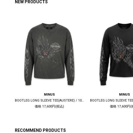
NEW PRODUCTS
MINUS
MINUS
DECONSTRUCTED 1ST DENIM TRUCKER(KOJIMA) / INDIGO
BOOTLEG LONG SLEEVE TEE(AUSTERE) / 10YEARS BLACK
価格 17,600円(税込)
価格 17,600円(
RECOMMEND PRODUCTS