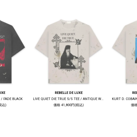
UXE
REBELLE DE LUXE
RE
 / FADE BLACK
LIVE QUIET DIE TRUE S/S TEE / ANTIQUE WHITE
KURT D. COBAI
税込)
価格 41,800円(税込)
価格