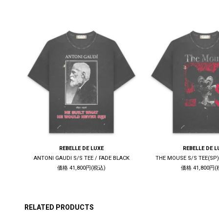
REBELLE DE LUXE
REBELLE DE L
K
ANTONI GAUDI S/S TEE / FADE BLACK
THE MOUSE S/S TEE(SP)
価格 41,800円(税込)
価格 41,800円(
RELATED PRODUCTS