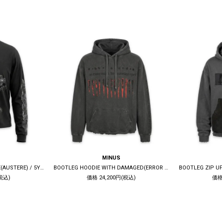
MINUS
BOOTLEG LONG SLEEVE TEE(AUSTERE) / 5YEARS BLACK
BOOTLEG HOODIE WITH DAMAGED(ERROR S) / 10YEARS BLACK
税込)
価格 24,200円(税込)
価格