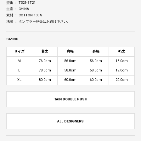
型番 ： T321-ST21
生産 ： CHINA
素材 ： COTTON 100%
洗濯 ： タンブラー乾燥はお避け下さい。
SIZING
サイズ
着丈
肩幅
身幅
裄丈
M
76.0cm
56.0cm
56.0cm
18.0cm
L
78.0cm
58.0cm
58.0cm
19.0cm
XL
80.0cm
60.0cm
60.0cm
20.0cm
TAIN DOUBLE PUSH
ALL DESIGNERS