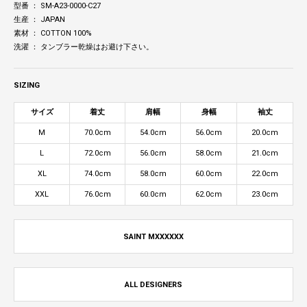
型番 ： SM-A23-0000-C27
生産 ： JAPAN
素材 ： COTTON 100%
洗濯 ： タンブラー乾燥はお避け下さい。
SIZING
サイズ
着丈
肩幅
身幅
袖丈
M
70.0cm
54.0cm
56.0cm
20.0cm
L
72.0cm
56.0cm
58.0cm
21.0cm
XL
74.0cm
58.0cm
60.0cm
22.0cm
XXL
76.0cm
60.0cm
62.0cm
23.0cm
SAINT MXXXXXX
ALL DESIGNERS