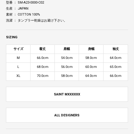
型番 ： SM-A23-0000-C02
生産 ： JAPAN
素材 ： COTTON 100%
洗濯 ： タンブラー乾燥はお避け下さい。
SIZING
サイズ
着丈
肩幅
身幅
袖丈
M
66.0cm
54.0cm
58.0cm
64.0cm
L
68.0cm
56.0cm
60.0cm
65.0cm
XL
70.0cm
58.0cm
64.0cm
66.0cm
SAINT MXXXXXX
ALL DESIGNERS