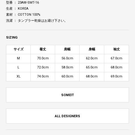
型番 ： 23AW-SMT-16
生産 ： KOREA
素材 ： COTTON 100%
洗濯 ： タンブラー乾燥はお避け下さい。
SIZING
サイズ
着丈
肩幅
身幅
袖丈
M
70.0cm
56.0cm
62.0cm
67.0cm
L
72.0cm
58.0cm
65.0cm
68.0cm
XL
74.0cm
60.0cm
68.0cm
69.0cm
SOMEIT
ALL DESIGNERS