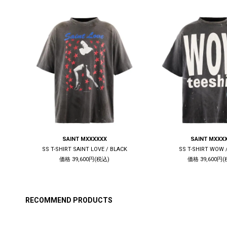
SAINT MXXXXXX
SAINT MXXX
CK
SS T-SHIRT SAINT LOVE / BLACK
SS T-SHIRT WOW 
価格 39,600円(税込)
価格 39,600円(
RECOMMEND PRODUCTS