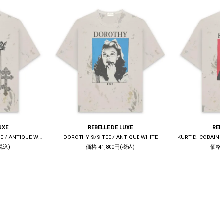
UXE
REBELLE DE LUXE
RE
LIVE QUIET DIE TRUE S/S TEE / ANTIQUE WHITE
DOROTHY S/S TEE / ANTIQUE WHITE
税込)
価格 41,800円(税込)
価格