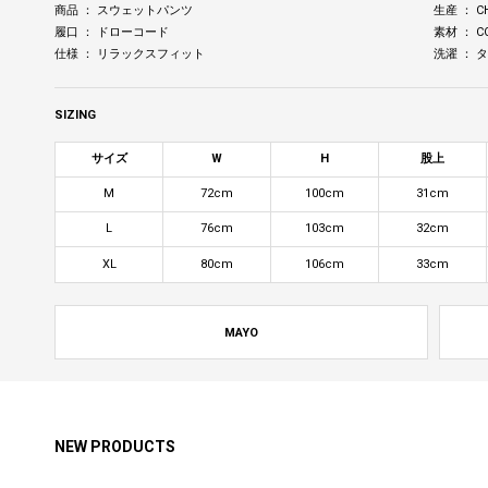
商品 ： スウェットパンツ
生産 ： C
履口 ： ドローコード
素材 ： C
仕様 ： リラックスフィット
洗濯 ：
SIZING
サイズ
W
H
股上
M
72cm
100cm
31cm
L
76cm
103cm
32cm
XL
80cm
106cm
33cm
MAYO
NEW PRODUCTS