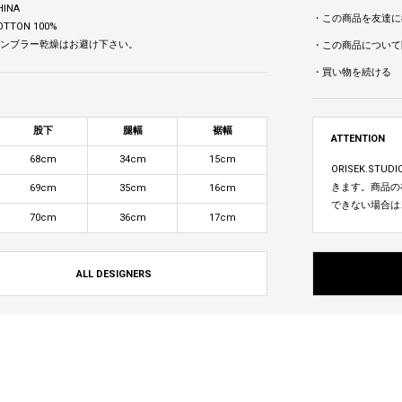
HINA
・この商品を友達に
OTTON 100%
 タンブラー乾燥はお避け下さい。
・この商品について
・買い物を続ける
股下
腿幅
裾幅
ATTENTION
68cm
34cm
15cm
ORISEK.S
きます。商品の
69cm
35cm
16cm
できない場合は
70cm
36cm
17cm
ALL DESIGNERS