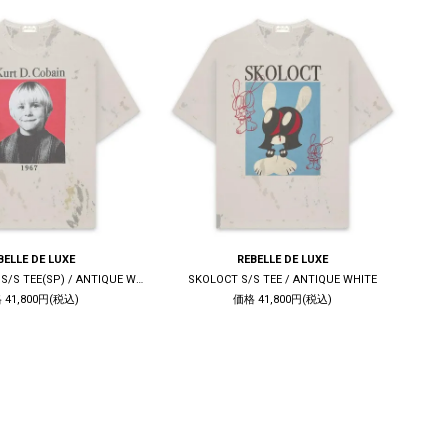
BELLE DE LUXE
REBELLE DE LUXE
KURT D. COBAIN S/S TEE(SP) / ANTIQUE WHITE
SKOLOCT S/S TEE / ANTIQUE WHITE
CHR
 41,800円(税込)
価格 41,800円(税込)