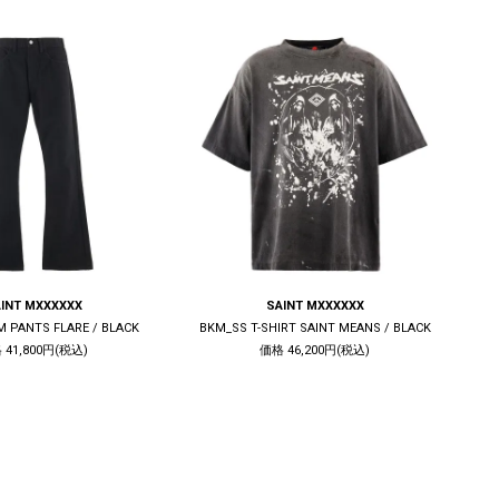
INT MXXXXXX
SAINT MXXXXXX
M PANTS FLARE / BLACK
BKM_SS T-SHIRT SAINT MEANS / BLACK
 41,800円(税込)
価格 46,200円(税込)