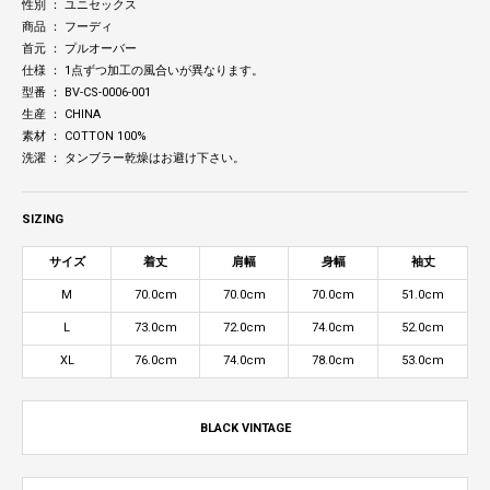
性別 ： ユニセックス
商品 ： フーディ
首元 ： プルオーバー
仕様 ： 1点ずつ加工の風合いが異なります。
型番 ： BV-CS-0006-001
生産 ： CHINA
素材 ： COTTON 100%
洗濯 ： タンブラー乾燥はお避け下さい。
SIZING
サイズ
着丈
肩幅
身幅
袖丈
M
70.0cm
70.0cm
70.0cm
51.0cm
L
73.0cm
72.0cm
74.0cm
52.0cm
XL
76.0cm
74.0cm
78.0cm
53.0cm
BLACK VINTAGE