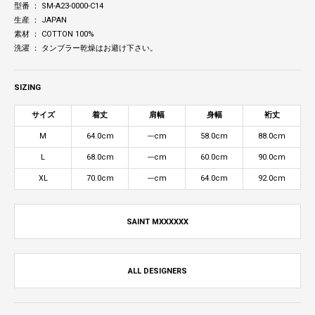
型番 ： SM-A23-0000-C14
生産 ： JAPAN
素材 ： COTTON 100%
洗濯 ： タンブラー乾燥はお避け下さい。
SIZING
サイズ
着丈
肩幅
身幅
裄丈
M
64.0cm
---cm
58.0cm
88.0cm
L
68.0cm
---cm
60.0cm
90.0cm
XL
70.0cm
---cm
64.0cm
92.0cm
SAINT MXXXXXX
ALL DESIGNERS