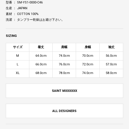
型番 ： SM-YS1-0000-C46
生産 ： JAPAN
素材 ： COTTON 100%
洗濯 ： タンブラー乾燥はお避け下さい。
SIZING
サイズ
着丈
肩幅
身幅
袖丈
M
64.0cm
74.0cm
70.0cm
56.0cm
L
66.0cm
76.0cm
72.0cm
57.0cm
XL
68.0cm
78.0cm
74.0cm
58.0cm
SAINT MXXXXXX
ALL DESIGNERS