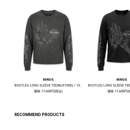
MINUS
MINUS
DECONSTRUCTED 1ST DENIM TRUCKER(KOJIMA) / INDIGO
BOOTLEG LONG SLEEVE TEE(AUSTERE) / 10YEARS BLACK
価格 17,600円(税込)
価格 17,600円(
RECOMMEND PRODUCTS