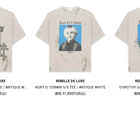
UXE
REBELLE DE LUXE
RE
LIVE QUIET DIE TRUE S/S TEE / ANTIQUE WHITE
KURT D. COBAIN S/S TEE / ANTIQUE WHITE
DOROTHY S/
税込)
価格 41,800円(税込)
価格