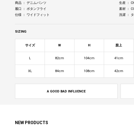
商品 ： デニムパンツ
生産 ： C
履口 ： ボタンフライ
素材 ： C
仕様 ： ワイドフィット
洗濯 ：
SIZING
サイズ
W
H
股上
L
82cm
104cm
41cm
XL
84cm
108cm
42cm
A GOOD BAD INFLUENCE
NEW PRODUCTS