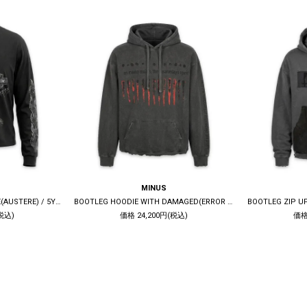
MINUS
BOOTLEG LONG SLEEVE TEE(AUSTERE) / 5YEARS BLACK
BOOTLEG HOODIE WITH DAMAGED(ERROR S) / 10YEARS BLACK
税込)
価格 24,200円(税込)
価格