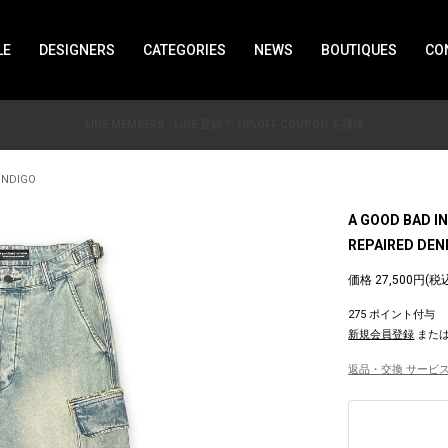
LE
DESIGNERS
CATEGORIES
NEWS
BOUTIQUES
CO
LINE MEMBERS : LINE 登録で 10%OFF COUPON を獲得
INDIGO
A GOOD BAD I
REPAIRED DEN
価格 27,500円(税
275 ポイント付与
新規会員登録
また
返品・交換 サービス