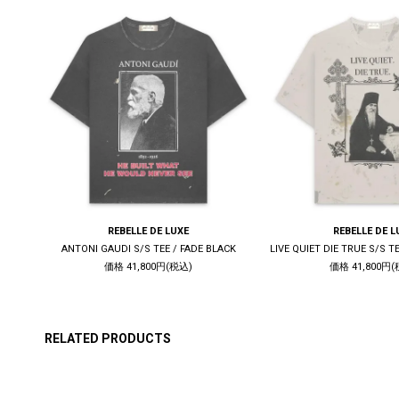
REBELLE DE LUXE
REBELLE DE L
K
ANTONI GAUDI S/S TEE / FADE BLACK
価格 41,800円(税込)
価格 41,800円(
RELATED PRODUCTS