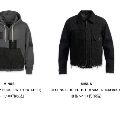
MINUS
MINUS
BOOTLEG ZIP UP HOODIE WITH PATCHED(MIN) / 10YEARS BLACK
DECONSTRUCTED 1ST DENIM TRUCKER(KOJIMA) / BLACK
 38,500円(税込)
価格 52,800円(税込)