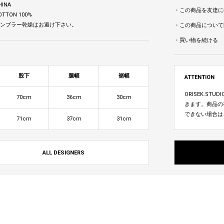
HINA
・この商品を友達に
OTTON 100%
 タンブラー乾燥はお避け下さい。
・この商品について
・買い物を続ける
股下
腿幅
裾幅
ATTENTION
ORISEK.S
70cm
36cm
30cm
きます。商品の
できない場合は
71cm
37cm
31cm
ALL DESIGNERS