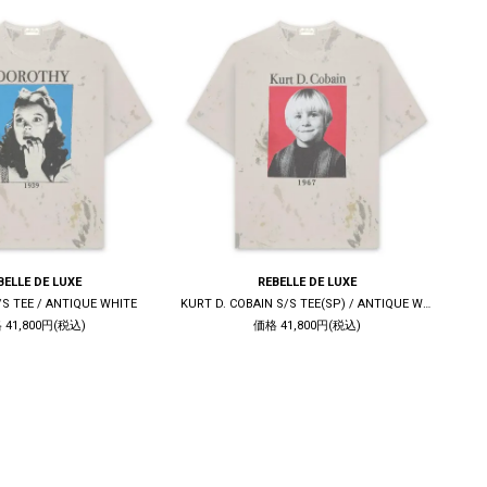
BELLE DE LUXE
REBELLE DE LUXE
S TEE / ANTIQUE WHITE
KURT D. COBAIN S/S TEE(SP) / ANTIQUE WHITE
S
 41,800円(税込)
価格 41,800円(税込)