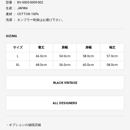
型番 ： BV-0003-0009-002
生産 ： JAPAN
素材 ： COTTON 100%
洗濯 ： タンブラー乾燥はお避け下さい。
SIZING
サイズ
着丈
肩幅
身幅
袖丈
L
66.0cm
54.0cm
58.0cm
57.0cm
XL
68.0cm
56.0cm
60.0cm
58.0cm
BLACK VINTAGE
ALL DESIGNERS
・オプションの値段詳細