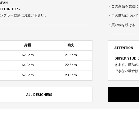
APAN
・この商品を友達に
OTTON 100%
 タンブラー乾燥はお避け下さい。
・この商品について
・買い物を続ける
身幅
袖丈
ATTENTION
62.0cm
21.5cm
ORISEK.S
きます。商品の
64.0cm
22.5cm
できない場合は
67.0cm
23.5cm
ALL DESIGNERS