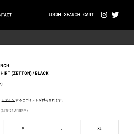
LOGIN
SEARCH
CART
NTACT
UNCH
HIRT (ZETTON) / BLACK
込)
は
ログイン
するとポイントが付与されます。
(到着後1週間以内)
M
L
XL