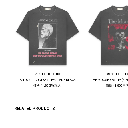
REBELLE DE LUXE
REBELLE DE L
K
ANTONI GAUDI S/S TEE / FADE BLACK
THE MOUSE S/S TEE(SP)
価格 41,800円(税込)
価格 41,800円(
RELATED PRODUCTS