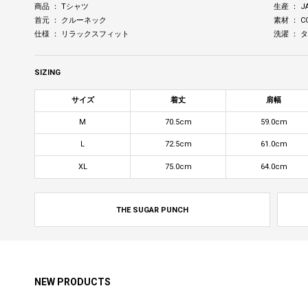
商品 ： Tシャツ
生産 ： J
首元 ： クルーネック
素材 ： C
仕様 ： リラックスフィット
洗濯 ：
SIZING
サイズ
着丈
肩幅
M
70.5cm
59.0cm
L
72.5cm
61.0cm
XL
75.0cm
64.0cm
THE SUGAR PUNCH
NEW PRODUCTS