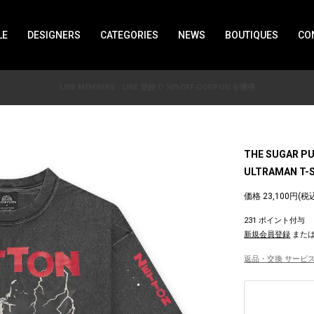
LE
DESIGNERS
CATEGORIES
NEWS
BOUTIQUES
CO
LINE MEMBERS : LINE 登録で 10%OFF COUPON を獲得
THE SUGAR P
ULTRAMAN T-S
価格 23,100円(税
231 ポイント付与
新規会員登録
また
返品・交換 サービス