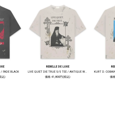
UXE
REBELLE DE LUXE
RE
 / FADE BLACK
LIVE QUIET DIE TRUE S/S TEE / ANTIQUE WHITE
KURT D. COBAI
税込)
価格 41,800円(税込)
価格