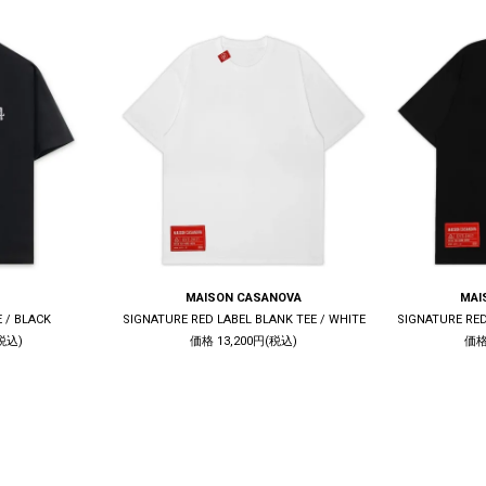
MAISON CASANOVA
MAI
E / BLACK
SIGNATURE RED LABEL BLANK TEE / WHITE
SIGNATURE RED
税込)
価格 13,200円(税込)
価格