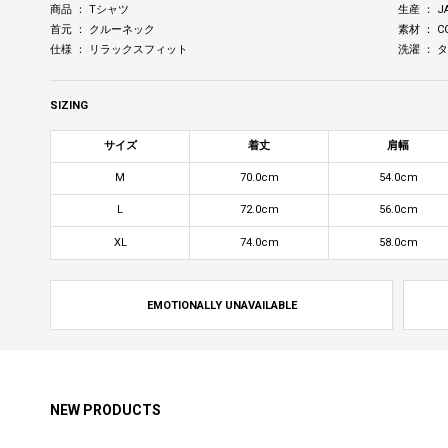
商品 ： Tシャツ
生産 ： J
首元 ： クルーネック
素材 ： C
仕様 ： リラックスフィット
洗濯 ：
SIZING
サイズ
着丈
肩幅
M
70.0cm
54.0cm
L
72.0cm
56.0cm
XL
74.0cm
58.0cm
EMOTIONALLY UNAVAILABLE
NEW PRODUCTS