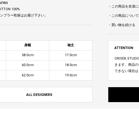
APAN
・この商品を友達に
OTTON 100%
 タンブラー乾燥はお避け下さい。
・この商品について
・買い物を続ける
身幅
袖丈
ATTENTION
58.0cm
17.0cm
ORISEK.S
きます。商品の
60.0cm
18.0cm
できない場合は
62.0cm
19.0cm
ALL DESIGNERS