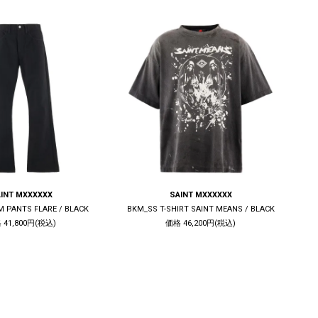
INT MXXXXXX
SAINT MXXXXXX
M PANTS FLARE / BLACK
BKM_SS T-SHIRT SAINT MEANS / BLACK
 41,800円(税込)
価格 46,200円(税込)