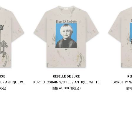
UXE
REBELLE DE LUXE
RE
LIVE QUIET DIE TRUE S/S TEE / ANTIQUE WHITE
KURT D. COBAIN S/S TEE / ANTIQUE WHITE
DOROTHY S/
税込)
価格 41,800円(税込)
価格