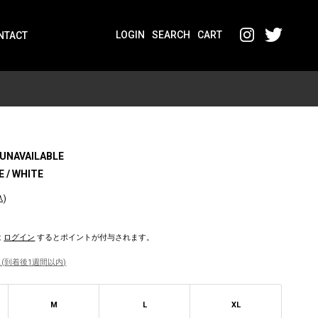
LOGIN
SEARCH
CART
NTACT
UNAVAILABLE
E / WHITE
込)
は
ログイン
するとポイントが付与されます。
(到着後1週間以内)
M
L
XL