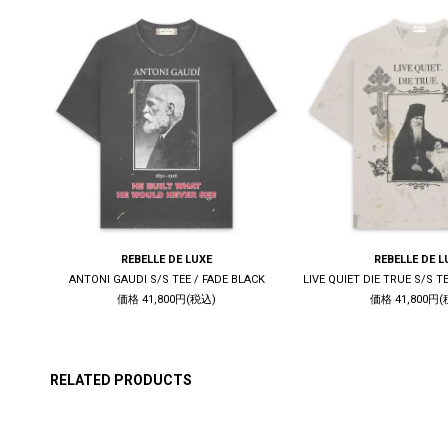
REBELLE DE LUXE
REBELLE DE L
K
ANTONI GAUDI S/S TEE / FADE BLACK
価格 41,800円(税込)
価格 41,800円(
RELATED PRODUCTS