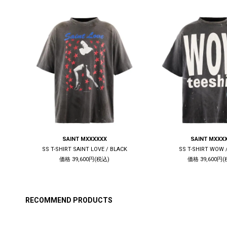
SAINT MXXXXXX
SAINT MXXX
CK
SS T-SHIRT SAINT LOVE / BLACK
SS T-SHIRT WOW 
価格 39,600円(税込)
価格 39,600円(
RECOMMEND PRODUCTS