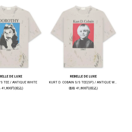
BELLE DE LUXE
REBELLE DE LUXE
S TEE / ANTIQUE WHITE
KURT D. COBAIN S/S TEE(SP) / ANTIQUE WHITE
S
 41,800円(税込)
価格 41,800円(税込)