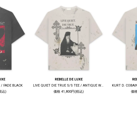
UXE
REBELLE DE LUXE
RE
 / FADE BLACK
LIVE QUIET DIE TRUE S/S TEE / ANTIQUE WHITE
KURT D. COBAI
税込)
価格 41,800円(税込)
価格