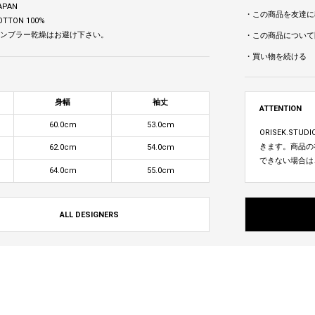
APAN
・この商品を友達に
OTTON 100%
 タンブラー乾燥はお避け下さい。
・この商品について
・買い物を続ける
身幅
袖丈
ATTENTION
60.0cm
53.0cm
ORISEK.S
きます。商品の
62.0cm
54.0cm
できない場合は
64.0cm
55.0cm
ALL DESIGNERS