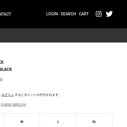
LOGIN
SEARCH
CART
NTACT
XX
 BLACK
込)
は
ログイン
するとポイントが付与されます。
(到着後1週間以内)
M
L
XL