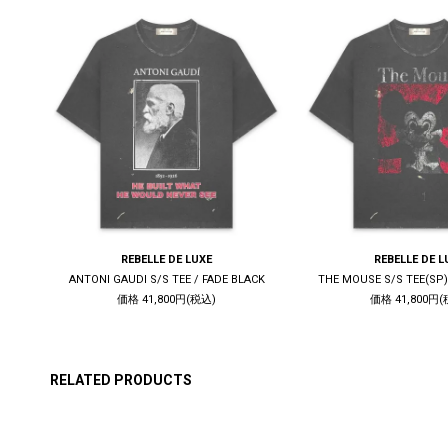
REBELLE DE LUXE
REBELLE DE L
K
ANTONI GAUDI S/S TEE / FADE BLACK
THE MOUSE S/S TEE(SP)
価格 41,800円(税込)
価格 41,800円(
RELATED PRODUCTS