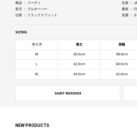
商品 ： フーディ
生産 ： J
首元 ： プルオーバー
素材 ： C
仕様 ： リラックスフィット
洗濯 ：
SIZING
サイズ
着丈
肩幅
M
60.0cm
58.0cm
L
62.0cm
60.0cm
XL
64.0cm
62.0cm
SAINT MXXXXXX
NEW PRODUCTS