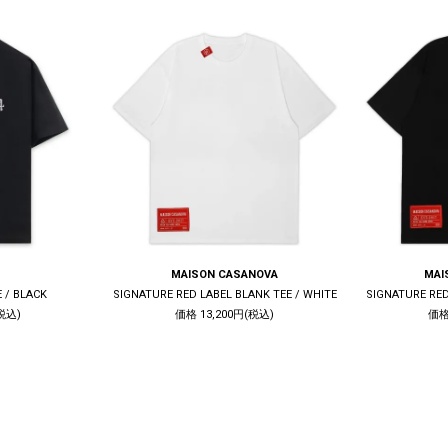
MAISON CASANOVA
MAI
E / BLACK
SIGNATURE RED LABEL BLANK TEE / WHITE
SIGNATURE RED
税込)
価格 13,200円(税込)
価格