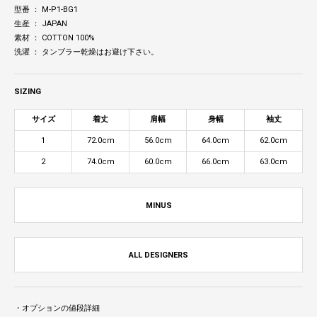
型番 ： M-P1-BG1
生産 ： JAPAN
素材 ： COTTON 100%
洗濯 ： タンブラー乾燥はお避け下さい。
SIZING
サイズ
着丈
肩幅
身幅
袖丈
1
72.0cm
56.0cm
64.0cm
62.0cm
2
74.0cm
60.0cm
66.0cm
63.0cm
MINUS
ALL DESIGNERS
・オプションの値段詳細