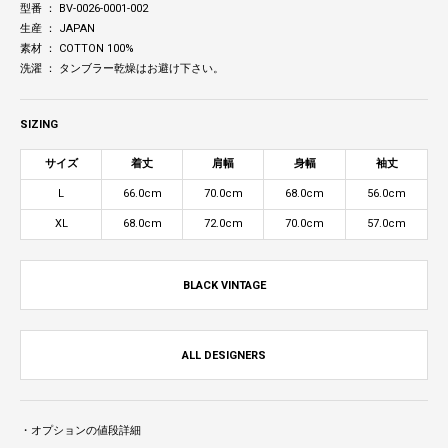
型番 ： BV-0026-0001-002
生産 ： JAPAN
素材 ： COTTON 100%
洗濯 ： タンブラー乾燥はお避け下さい。
SIZING
サイズ
着丈
肩幅
身幅
袖丈
L
66.0cm
70.0cm
68.0cm
56.0cm
XL
68.0cm
72.0cm
70.0cm
57.0cm
BLACK VINTAGE
ALL DESIGNERS
・オプションの値段詳細