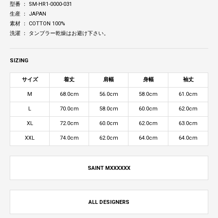
型番 ： SM-HR1-0000-031
生産 ： JAPAN
素材 ： COTTON 100%
洗濯 ： タンブラー乾燥はお避け下さい。
SIZING
サイズ
着丈
肩幅
身幅
袖丈
M
68.0cm
56.0cm
58.0cm
61.0cm
L
70.0cm
58.0cm
60.0cm
62.0cm
XL
72.0cm
60.0cm
62.0cm
63.0cm
XXL
74.0cm
62.0cm
64.0cm
64.0cm
SAINT MXXXXXX
ALL DESIGNERS