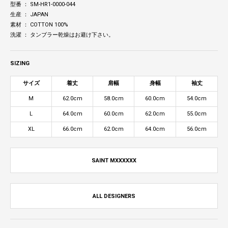
型番 ： SM-HR1-0000-044
生産 ： JAPAN
素材 ： COTTON 100%
洗濯 ： タンブラー乾燥はお避け下さい。
SIZING
サイズ
着丈
肩幅
身幅
袖丈
M
62.0cm
58.0cm
60.0cm
54.0cm
L
64.0cm
60.0cm
62.0cm
55.0cm
XL
66.0cm
62.0cm
64.0cm
56.0cm
SAINT MXXXXXX
ALL DESIGNERS