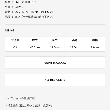
型番 ： SM-HR1-0000-111
生産 ： JAPAN
素材 ： CO 71% PE 11% NY 11% PU 7%
洗濯 ： タンブラー乾燥はお避け下さい。
SIZING
サイズ
総丈
足丈
高さ
横幅
OS
43.0cm
21.0cm
18.0cm
8.0cm
SAINT MXXXXXX
ALL DESIGNERS
・オプションの値段詳細
・特定商取引法に基づく表記（返品等）