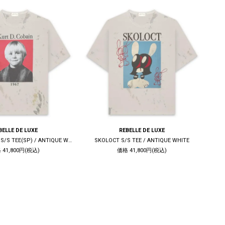
BELLE DE LUXE
REBELLE DE LUXE
KURT D. COBAIN S/S TEE(SP) / ANTIQUE WHITE
SKOLOCT S/S TEE / ANTIQUE WHITE
CHR
 41,800円(税込)
価格 41,800円(税込)