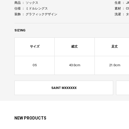
商品 ： ソックス
生産 ： J
仕様 ： ミドルレングス
素材 ： CO
装飾 ： グラフィックデザイン
洗濯 ：
SIZING
サイズ
総丈
足丈
OS
43.0cm
21.0cm
SAINT MXXXXXX
NEW PRODUCTS