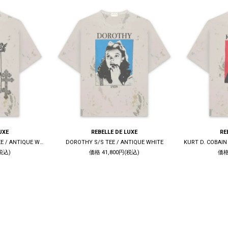
UXE
REBELLE DE LUXE
RE
LIVE QUIET DIE TRUE S/S TEE / ANTIQUE WHITE
DOROTHY S/S TEE / ANTIQUE WHITE
税込)
価格 41,800円(税込)
価格