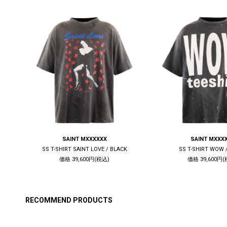
SAINT MXXXXXX
SAINT MXXX
CK
SS T-SHIRT SAINT LOVE / BLACK
SS T-SHIRT WOW 
価格 39,600円(税込)
価格 39,600円(
RECOMMEND PRODUCTS