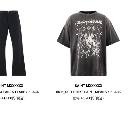
INT MXXXXXX
SAINT MXXXXXX
M PANTS FLARE / BLACK
BKM_SS T-SHIRT SAINT MEANS / BLACK
 41,800円(税込)
価格 46,200円(税込)