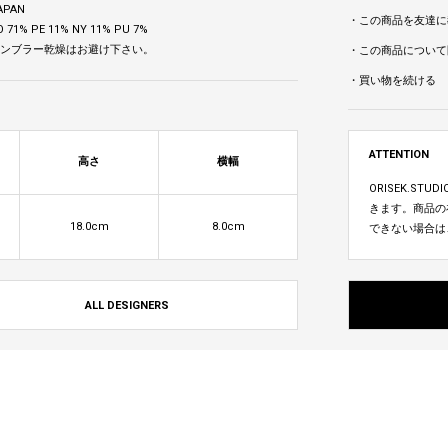
APAN
・この商品を友達に
 71% PE 11% NY 11% PU 7%
 タンブラー乾燥はお避け下さい。
・この商品について
・買い物を続ける
ATTENTION
高さ
横幅
ORISEK.S
きます。商品の
18.0cm
8.0cm
できない場合は
ALL DESIGNERS