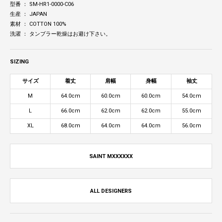
型番 ： SM-HR1-0000-C06
生産 ： JAPAN
素材 ： COTTON 100%
洗濯 ： タンブラー乾燥はお避け下さい。
SIZING
サイズ
着丈
肩幅
身幅
袖丈
M
64.0cm
60.0cm
60.0cm
54.0cm
L
66.0cm
62.0cm
62.0cm
55.0cm
XL
68.0cm
64.0cm
64.0cm
56.0cm
SAINT MXXXXXX
ALL DESIGNERS