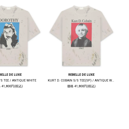
BELLE DE LUXE
REBELLE DE LUXE
S TEE / ANTIQUE WHITE
KURT D. COBAIN S/S TEE(SP) / ANTIQUE WHITE
S
 41,800円(税込)
価格 41,800円(税込)