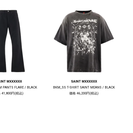
INT MXXXXXX
SAINT MXXXXXX
M PANTS FLARE / BLACK
BKM_SS T-SHIRT SAINT MEANS / BLACK
 41,800円(税込)
価格 46,200円(税込)