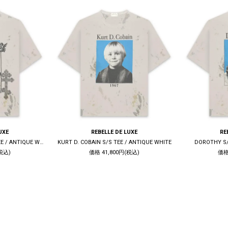
UXE
REBELLE DE LUXE
RE
LIVE QUIET DIE TRUE S/S TEE / ANTIQUE WHITE
KURT D. COBAIN S/S TEE / ANTIQUE WHITE
DOROTHY S/
税込)
価格 41,800円(税込)
価格