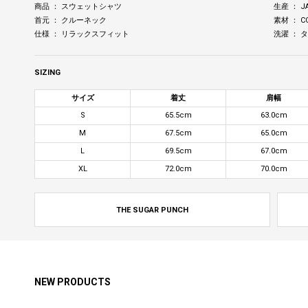
商品 ： スウェットシャツ
生産 ： J
首元 ： クルーネック
素材 ： C
仕様 ： リラックスフィット
洗濯 ：
SIZING
サイズ
着丈
肩幅
S
65.5cm
63.0cm
M
67.5cm
65.0cm
L
69.5cm
67.0cm
XL
72.0cm
70.0cm
THE SUGAR PUNCH
NEW PRODUCTS