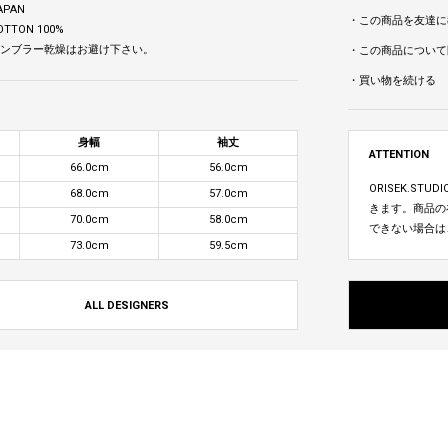
APAN
・この商品を友達に
OTTON 100%
 タンブラー乾燥はお避け下さい。
・この商品について
・買い物を続ける
身幅
袖丈
ATTENTION
66.0cm
56.0cm
ORISEK.S
68.0cm
57.0cm
きます。商品の
70.0cm
58.0cm
できない場合は
73.0cm
59.5cm
ALL DESIGNERS