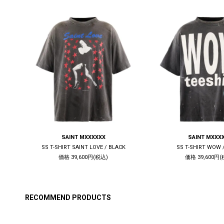
SAINT MXXXXXX
SAINT MXXX
CK
SS T-SHIRT SAINT LOVE / BLACK
SS T-SHIRT WOW 
価格 39,600円(税込)
価格 39,600円(
RECOMMEND PRODUCTS