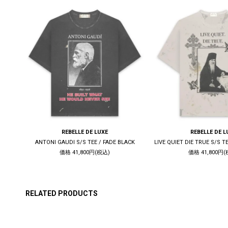
REBELLE DE LUXE
REBELLE DE L
K
ANTONI GAUDI S/S TEE / FADE BLACK
価格 41,800円(税込)
価格 41,800円(
RELATED PRODUCTS