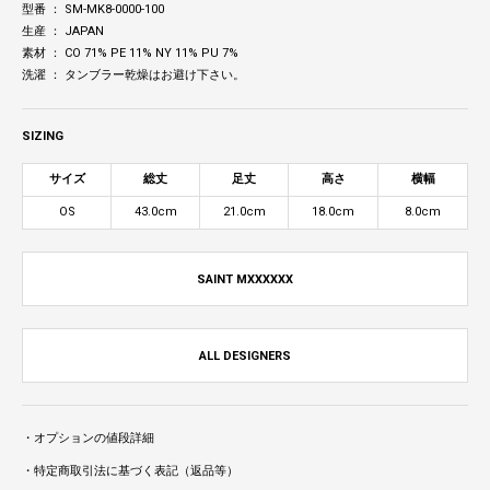
型番 ： SM-MK8-0000-100
生産 ： JAPAN
素材 ： CO 71% PE 11% NY 11% PU 7%
洗濯 ： タンブラー乾燥はお避け下さい。
SIZING
サイズ
総丈
足丈
高さ
横幅
OS
43.0cm
21.0cm
18.0cm
8.0cm
SAINT MXXXXXX
ALL DESIGNERS
・オプションの値段詳細
・特定商取引法に基づく表記（返品等）