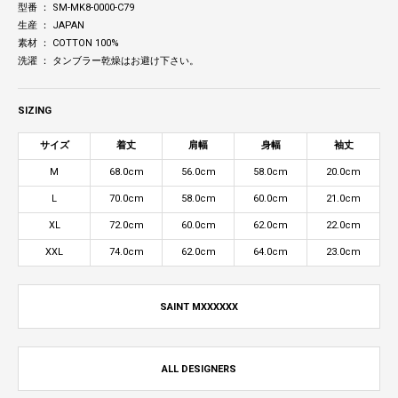
型番 ： SM-MK8-0000-C79
生産 ： JAPAN
素材 ： COTTON 100%
洗濯 ： タンブラー乾燥はお避け下さい。
SIZING
サイズ
着丈
肩幅
身幅
袖丈
M
68.0cm
56.0cm
58.0cm
20.0cm
L
70.0cm
58.0cm
60.0cm
21.0cm
XL
72.0cm
60.0cm
62.0cm
22.0cm
XXL
74.0cm
62.0cm
64.0cm
23.0cm
SAINT MXXXXXX
ALL DESIGNERS